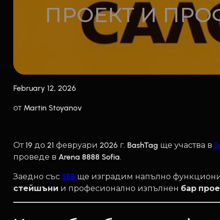
ПРОЕКТ И ПР
February 12, 2026
от Martin Stoyanov
От 19 до 21 февруари 2026 г.
BashTag
ще участва в
S
проведе в
Arena 8888 Sofia
.
Заедно със
SBB
ще изградим напълно функцио
стейшъни
и професионално изпълнен
бар про